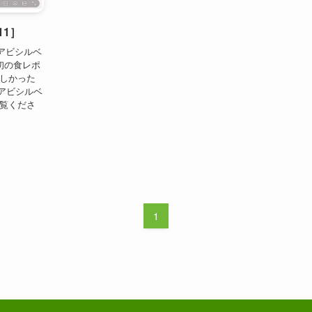
11］
アビシルベ
生初の食レポ
難しかった
アビシルベ
ご覧くださ
1