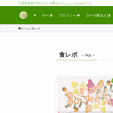
千葉県我孫子市のヨーガ療法ルーム | しらかばヨーガ
ホーム
プロフィール
ヨーガ療法とは
ホーム
食レポ
食レポ
– tag –