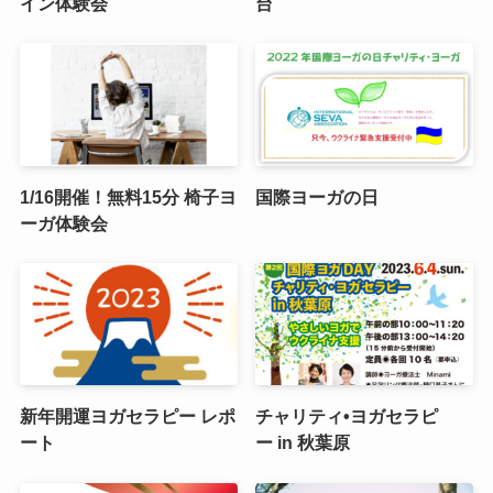
イン体験会
台
1/16開催！無料15分 椅子ヨ
国際ヨーガの日
ーガ体験会
新年開運ヨガセラピー レポ
チャリティ•ヨガセラピ
ート
ー in 秋葉原