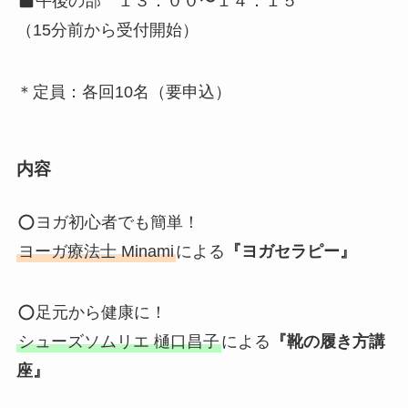
午後の部 １３：００〜１４：１５
（15分前から受付開始）
＊定員：各回10名（要申込）
内容
ヨガ初心者でも簡単！
ヨーガ療法士 Minami
による
『ヨガセラピー』
足元から健康に！
シューズソムリエ 樋口昌子
による
『靴の履き方講
座』