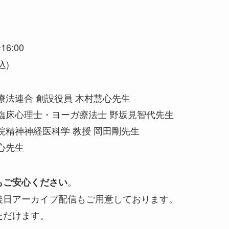
16:00
込)
療法連合 創設役員 木村慧心先生
臨床心理士・ヨーガ療法士 野坂見智代先生
院精神神経医科学 教授 岡田剛先生
心先生
。
もご安心ください
後日アーカイブ配信もご用意しております。
ただけます。