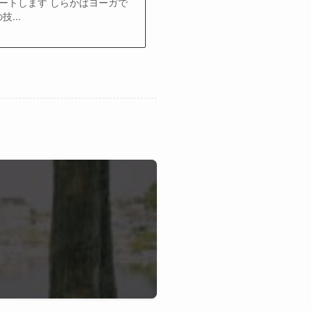
ートします しらかばヨーガで
...