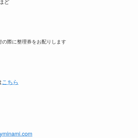
ほど
）
）
付の際に整理券をお配りします
は
こちら
yminami.com