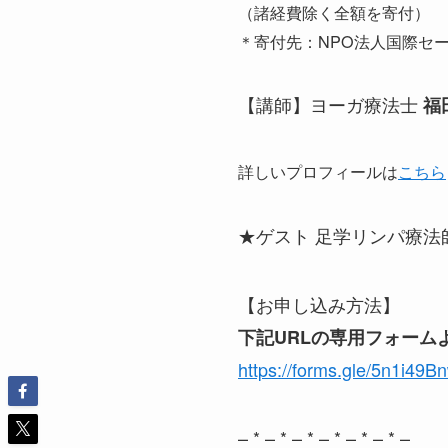
（諸経費除く全額を寄付）
＊寄付先：NPO法人国際セ
【講師】ヨーガ療法士
福
詳しいプロフィールは
こちら
★ゲスト 足学リンパ療法
【お申し込み方法】
下記URLの専用フォーム
https://forms.gle/5n1i4
– * – * – * – * – * – * –