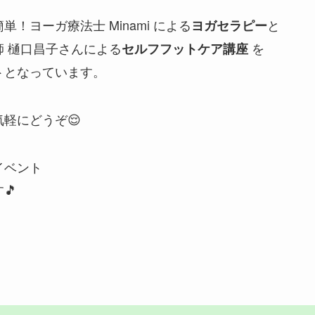
！ヨーガ療法士 Minami による
と
ヨガセラピー
 樋口昌子さんによる
を
セルフフットケア講座
トとなっています。
軽にどうぞ😌
イベント
🎵