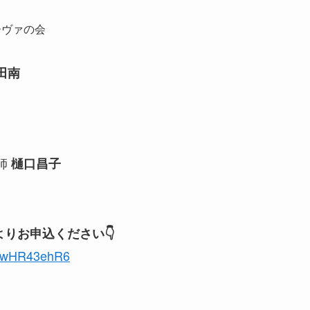
ーヴァの会
田南
師
樋口昌子
よりお申込ください👇
9BnwHR43ehR6