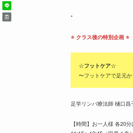
*
⭐️
クラス後の特別企画
⭐️
☆
☆
フットケア
〜フットケアで足元か
足学リンパ療法師 樋口昌
【時間】お一人様 各20分
11:15〜12:45（定員４名